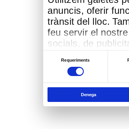
anuncis, oferir func
trànsit del lloc. 
feu servir el nostr
socials, de publicit
seu torn, ells la 
Selecció
Requeriments
de
hàgiu proporcionat 
consentiment
heu fet dels seus s
Denega