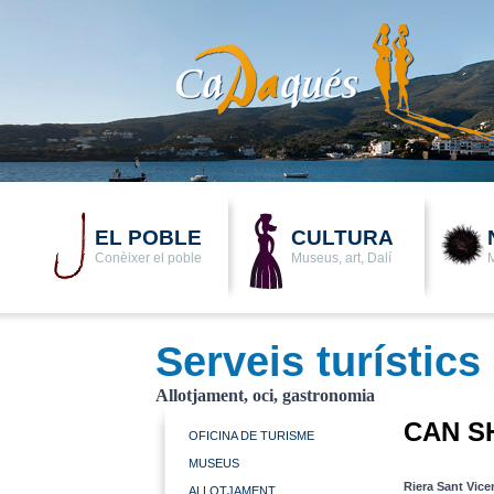
EL POBLE
CULTURA
Conèixer el poble
Museus, art, Dalí
M
Serveis turístics
Allotjament, oci, gastronomia
CAN S
OFICINA DE TURISME
MUSEUS
Riera Sant Vice
ALLOTJAMENT