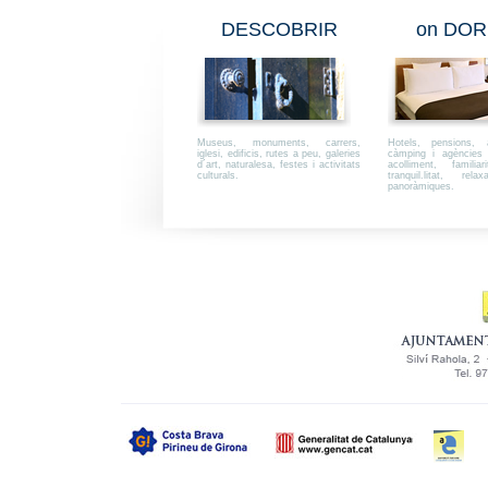
DESCOBRIR
on DOR
Museus, monuments, carrers,
Hotels, pensions, a
iglesi, edificis, rutes a peu, galeries
càmping i agències i
d´art, naturalesa, festes i activitats
acolliment, familiar
culturals.
tranquil.litat, rel
panoràmiques.