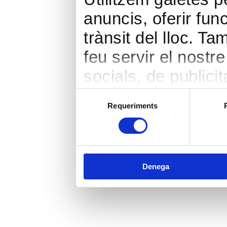
anuncis, oferir func
trànsit del lloc. 
feu servir el nostr
socials, de publicit
seu torn, ells la 
Selecció
Requeriments
de
hàgiu proporcionat 
consentiment
heu fet dels seus s
Denega