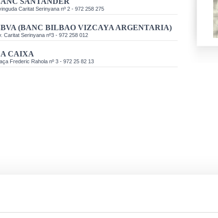
BANC SANTANDER
inguda Caritat Serinyana nº 2 - 972 258 275
BVA (BANC BILBAO VIZCAYA ARGENTARIA)
. Caritat Serinyana nº3 - 972 258 012
A CAIXA
aça Frederic Rahola nº 3 - 972 25 82 13