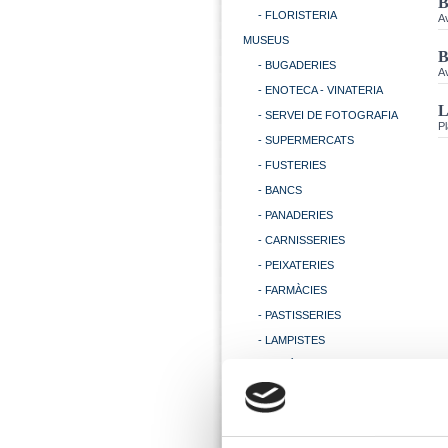
- FLORISTERIA
Av
MUSEUS
B
- BUGADERIES
Av
- ENOTECA - VINATERIA
L
- SERVEI DE FOTOGRAFIA
Pl
- SUPERMERCATS
- FUSTERIES
- BANCS
- PANADERIES
- CARNISSERIES
- PEIXATERIES
- FARMÀCIES
- PASTISSERIES
- LAMPISTES
- MECÀNICS
- PINTORS
- TAXIS
- ASSESSORIES