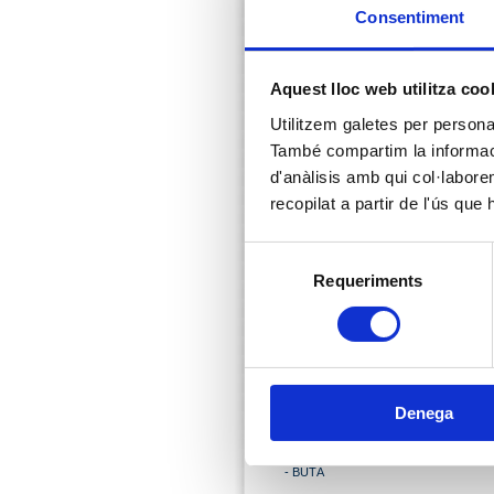
Consentiment
- BENZINERES
- LOCUTORIS
- NOTARIES
Aquest lloc web utilitza coo
- TRANSPORTS
Utilitzem galetes per personali
- VETERINARIS
També compartim la informació
- CARBÒNIQUES -
d'anàlisis amb qui col·labore
DISTRIBUCIÓ BEGUDES
recopilat a partir de l'ús que
- ARQUITECTES
- CELLERS
Selecció
- ESTÈTIQUES
Requeriments
de
- FRUITERIA
consentiment
- GELATERIES
- MOTONÀUTIQUES -
NÀUTIQUES
- APARCAMENTS
Denega
- INTERNET
- DRASSANES
- BUTÀ