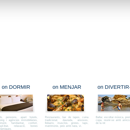
on DORMIR
on MENJAR
on DIVERTIR
ls, pensions, apart hotels,
Restaurants, bar de tapes, cuina
Ballar, escoltar música, pre
ing i agències immobiliàries,
tradicional, daurada, anxoves,
copa, reunir-se amb amics
liment, familiaritat, confort,
llobarro, musclos, grotes, taps,
de la nit
quil.litat, relaxació, bones
matrimonis, peix amb nata, vi.
ràmiques.