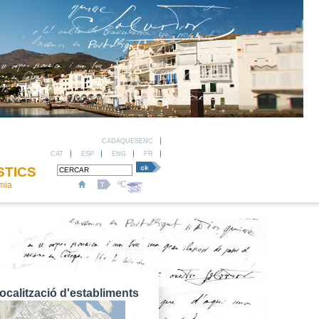
CADAQUESENC
CAT
ESP
ENG
FR
STICS
ºC
omia
ocalització d'establiments