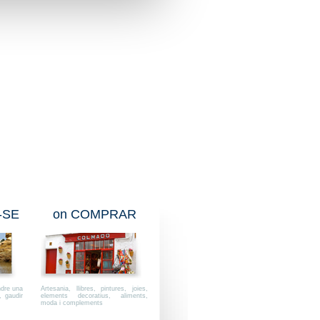
-SE
on COMPRAR
ndre una
Artesania, llibres, pintures, joies,
, gaudir
elements decoratius, aliments,
moda i complements