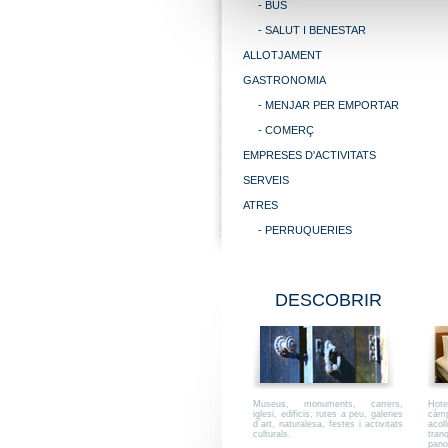
- BUS
- SALUT I BENESTAR
ALLOTJAMENT
GASTRONOMIA
- MENJAR PER EMPORTAR
- COMERÇ
EMPRESES D'ACTIVITATS
SERVEIS
ATRES
- PERRUQUERIES
DESCOBRIR
Museus, monuments, carrers,
Hote
iglesi, edificis, rutes a peu, galeries
càmp
d´art, naturalesa, festes i activitats
acol
culturals.
tran
pano