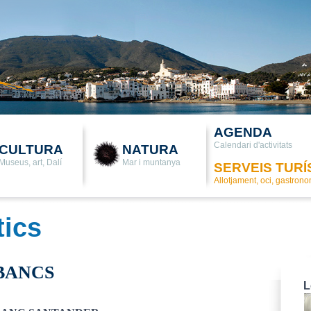
AGENDA
Calendari d'activitats
CULTURA
NATURA
Museus, art, Dalí
Mar i muntanya
SERVEIS TURÍ
Allotjament, oci, gastron
tics
BANCS
L