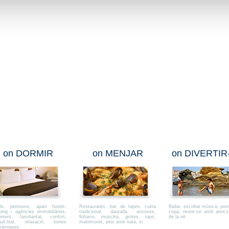
on DORMIR
on MENJAR
on DIVERTIR
ls, pensions, apart hotels,
Restaurants, bar de tapes, cuina
Ballar, escoltar música, pre
ing i agències immobiliàries,
tradicional, daurada, anxoves,
copa, reunir-se amb amics
liment, familiaritat, confort,
llobarro, musclos, grotes, taps,
de la nit
quil.litat, relaxació, bones
matrimonis, peix amb nata, vi.
ràmiques.