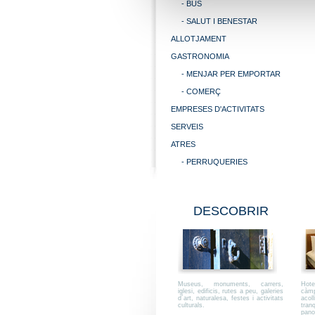
- BUS
- SALUT I BENESTAR
ALLOTJAMENT
GASTRONOMIA
- MENJAR PER EMPORTAR
- COMERÇ
EMPRESES D'ACTIVITATS
SERVEIS
ATRES
- PERRUQUERIES
DESCOBRIR
Museus, monuments, carrers,
Hote
iglesi, edificis, rutes a peu, galeries
càmp
d´art, naturalesa, festes i activitats
acol
culturals.
tran
pano