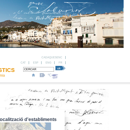
CADAQUESENC
CAT
ESP
ENG
FR
STICS
ºC
omia
ocalització d'establiments