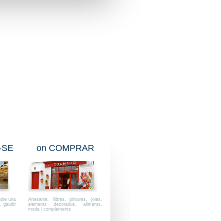
-SE
on COMPRAR
ndre una
Artesania, llibres, pintures, joies,
, gaudir
elements decoratius, aliments,
moda i complements