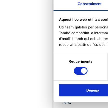
Consentiment
- BENZINERES
- LOCUTORIS
- NOTARIES
Aquest lloc web utilitza coo
- TRANSPORTS
Utilitzem galetes per personali
- VETERINARIS
També compartim la informació
- CARBÒNIQUES -
d'anàlisis amb qui col·labore
DISTRIBUCIÓ BEGUDES
recopilat a partir de l'ús que
- ARQUITECTES
- CELLERS
Selecció
- ESTÈTIQUES
Requeriments
de
- FRUITERIA
consentiment
- GELATERIES
- MOTONÀUTIQUES -
NÀUTIQUES
- APARCAMENTS
Denega
- INTERNET
- DRASSANES
- BUTÀ