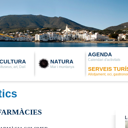
AGENDA
Calendari d'activitats
CULTURA
NATURA
Museus, art, Dalí
Mar i muntanya
SERVEIS TURÍ
Allotjament, oci, gastron
tics
FARMÀCIES
L