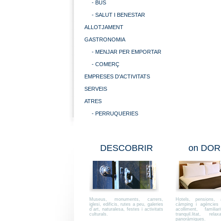
- BUS
- SALUT I BENESTAR
ALLOTJAMENT
GASTRONOMIA
- MENJAR PER EMPORTAR
- COMERÇ
EMPRESES D'ACTIVITATS
SERVEIS
ATRES
- PERRUQUERIES
DESCOBRIR
on DOR
Museus, monuments, carrers,
Hotels, pensions, a
iglesi, edificis, rutes a peu, galeries
càmping i agències i
d´art, naturalesa, festes i activitats
acolliment, familiar
culturals.
tranquil.litat, rel
panoràmiques.