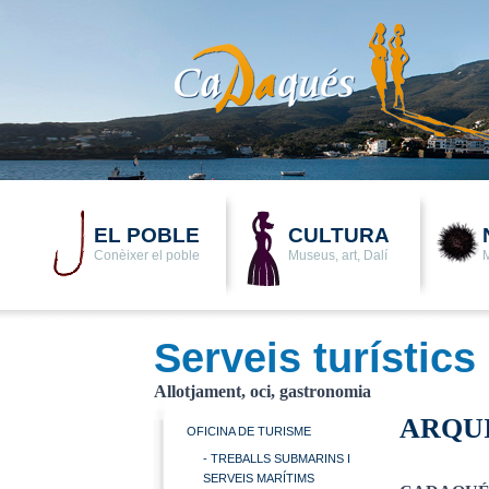
EL POBLE
CULTURA
Conèixer el poble
Museus, art, Dalí
M
Serveis turístics
Allotjament, oci, gastronomia
ARQU
OFICINA DE TURISME
- TREBALLS SUBMARINS I
SERVEIS MARÍTIMS