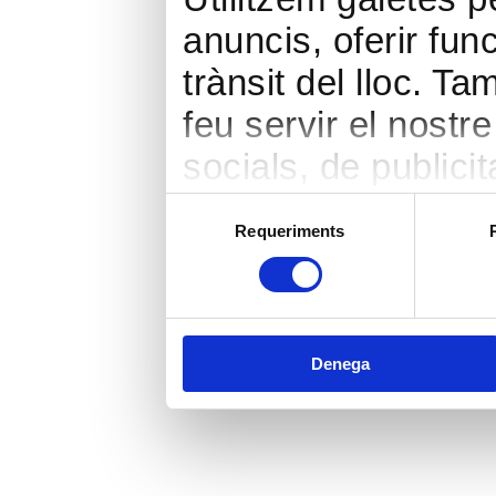
anuncis, oferir func
trànsit del lloc. 
feu servir el nostr
socials, de publicit
seu torn, ells la 
Selecció
Requeriments
de
hàgiu proporcionat 
consentiment
heu fet dels seus s
Denega