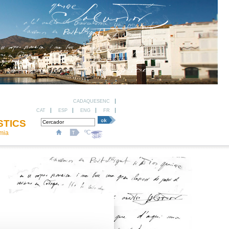
CADAQUESENC
CAT
ESP
ENG
FR
STICS
ºC
omia