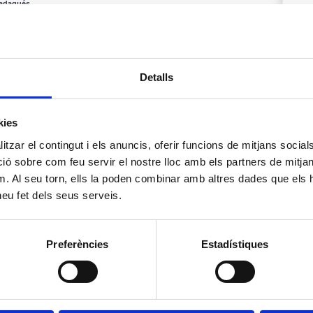
adaqués
.972 258 061
apes.
IMPRIMIR
Detalls
kies
tzar el contingut i els anuncis, oferir funcions de mitjans socials i
 sobre com feu servir el nostre lloc amb els partners de mitjans 
m. Al seu torn, ells la poden combinar amb altres dades que els 
 heu fet dels seus serveis.
Preferències
Estadístiques