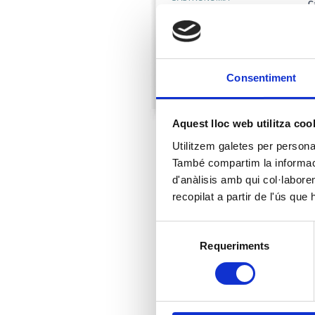
C
T
- RESTAURANTS
T
- BARS
MUSEUS
EMPRESES D'ACTIVITATS
Consentiment
SERVEIS
ALTRES
Aquest lloc web utilitza coo
Utilitzem galetes per personali
També compartim la informació
d'anàlisis amb qui col·labore
recopilat a partir de l'ús que
Selecció
Requeriments
de
consentiment