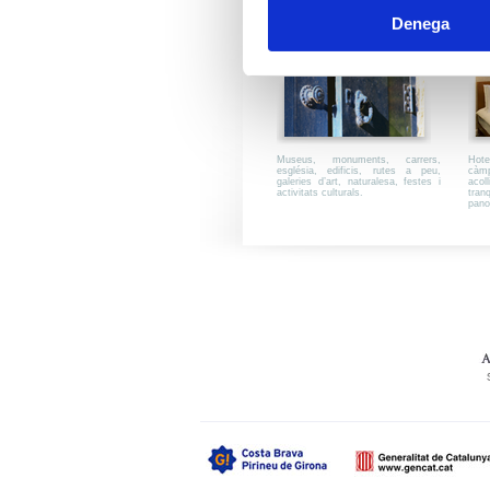
Denega
DESCOBRIR
Museus, monuments, carrers,
Hote
església, edificis, rutes a peu,
càmp
galeries d’art, naturalesa, festes i
acol
activitats culturals.
tran
pano