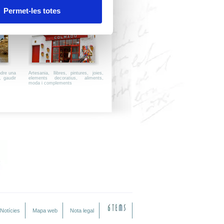
Permet-les totes
-SE
on COMPRAR
ndre una
Artesania, llibres, pintures, joies,
, gaudir
elements decoratius, aliments,
moda i complements
Notícies
Mapa web
Nota legal