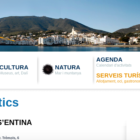
AGENDA
Calendari d'activitats
CULTURA
NATURA
Museus, art, Dalí
Mar i muntanya
SERVEIS TURÍ
Allotjament, oci, gastron
tics
S’ENTINA
r. Trèmols, 6