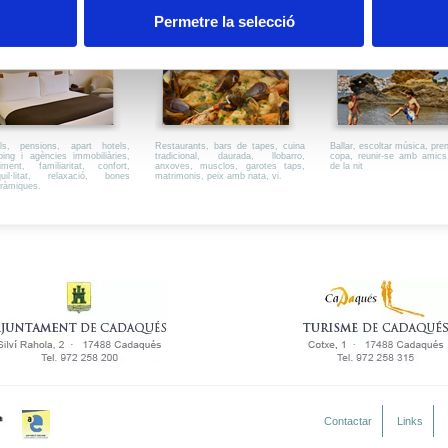
Permetre la selecció
on DORMIR
on MENJAR
on DIVERTIR
ls, pensions, apart hotels,
Restaurants, bars de tapes, cuina
Ballar, escoltar música, pre
ing i agències immobiliàries,
tradicional, daurada, llobarro,
copa, reunir-se amb amics
liment, familiaritat, confort,
anxoves, musclos, garotes taps,
de la nit
quil·litat, relaxació, bones
matrimonis, peix amb nata, vi.
ràmiques.
Contactar
Links