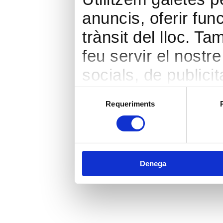
anuncis, oferir func
trànsit del lloc. 
feu servir el nostr
socials, de publicit
seu torn, ells la 
Selecció
Requeriments
de
hàgiu proporcionat 
consentiment
heu fet dels seus s
Denega