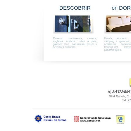
DESCOBRIR
on DOR
Museus, monuments, carrers,
Hotels, pensions, a
església, edificis, rutes a peu,
càmping i agències i
galeries d’art, naturalesa, festes i
acolliment, familiar
activitats culturals.
tranquil·litat, rel
panoràmiques.