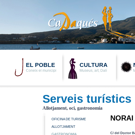
EL POBLE
CULTURA
Coneix el municipi
Museus, art, Dalí
M
Serveis turístics
Allotjament, oci, gastronomia
NORAI
OFICINA DE TURISME
ALLOTJAMENT
C/ del Doctor 
GASTRONOMIA