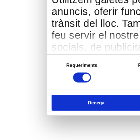
anuncis, oferir func
trànsit del lloc. 
feu servir el nostr
socials, de publicit
seu torn, ells la 
Selecció
Requeriments
de
hàgiu proporcionat 
consentiment
heu fet dels seus s
Denega