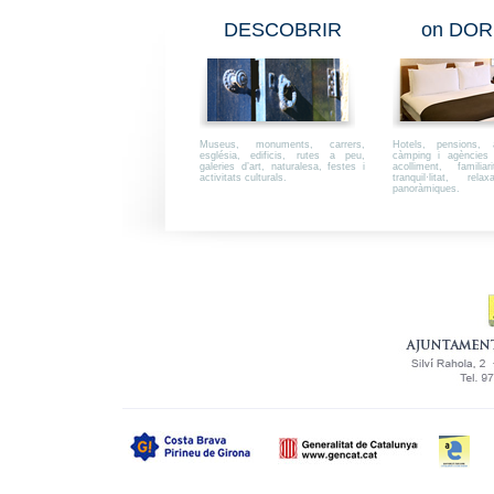
DESCOBRIR
on DOR
Museus, monuments, carrers,
Hotels, pensions, a
església, edificis, rutes a peu,
càmping i agències i
galeries d’art, naturalesa, festes i
acolliment, familiar
activitats culturals.
tranquil·litat, rel
panoràmiques.