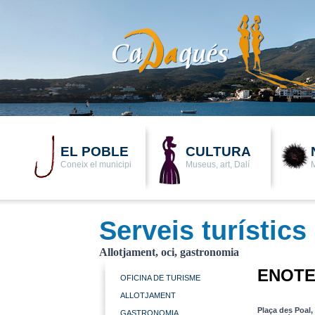
EL POBLE
CULTURA
Coneix el municipi
Museus, art, Dalí
M
Serveis turístics
Allotjament, oci, gastronomia
ENOTE
OFICINA DE TURISME
ALLOTJAMENT
Plaça des Poal,
GASTRONOMIA