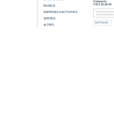
Cadaqués
T.972 25 89 54
MUSEUS
info@martinfai
EMPRESES D'ACTIVITATS
www.martinfaix
SERVEIS
IMPRIMIR
ALTRES