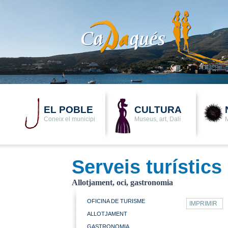
EL POBLE
CULTURA
Coneix el municipi
Museus, art, Dalí
M
Serveis turístics
Allotjament, oci, gastronomia
OFICINA DE TURISME
IMPRIMIR
ALLOTJAMENT
GASTRONOMIA