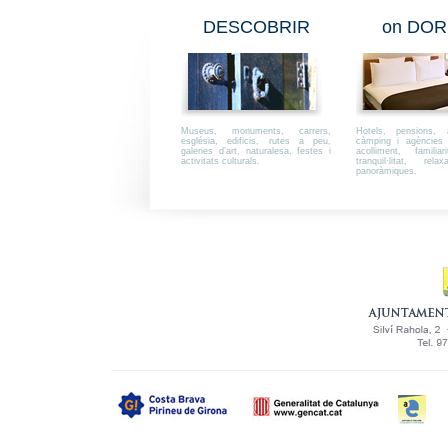
DESCOBRIR
on DOR
Museus, monuments, carrers,
Hotels, pensions, a
església, edificis, rutes a peu,
càmping i agències i
galeries d’art, naturalesa, festes i
acolliment, familiar
activitats culturals.
tranquil·litat, rel
panoràmiques.