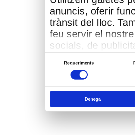
anuncis, oferir func
trànsit del lloc. 
feu servir el nostr
socials, de publicit
seu torn, ells la 
Selecció
Requeriments
de
hàgiu proporcionat 
consentiment
heu fet dels seus s
Denega