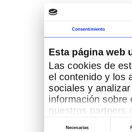
Consentimiento
Esta página web 
Las cookies de est
el contenido y los
sociales y analiza
información sobre 
nuestros partners d
web, quienes pued
Selección
Necesarias
de