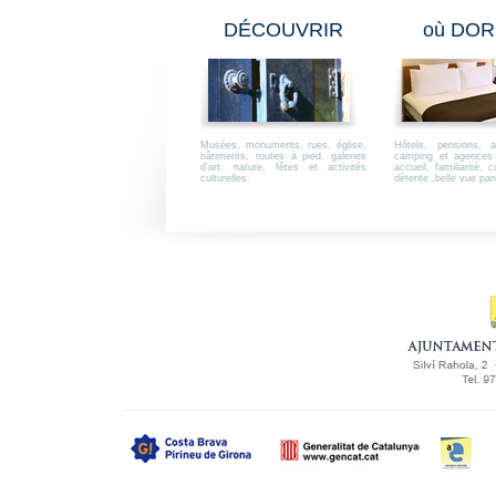
DÉCOUVRIR
où DOR
Musées, monuments, rues, église,
Hôtels, pensions, a
bâtiments, routes à pied, galeries
camping et agences 
d’art, nature, fêtes et activités
accueil, familiarité, 
culturelles.
détente ,belle vue pa