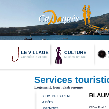
LE VILLAGE
CULTURE
Connaître le village
Musées, art, Dalí
Services tourist
Logement, loisir, gastronomie
BLAUM
OFFICE DU TOURISME
MUSÉES
C/ Des Poal, 1
LOGEMENTS