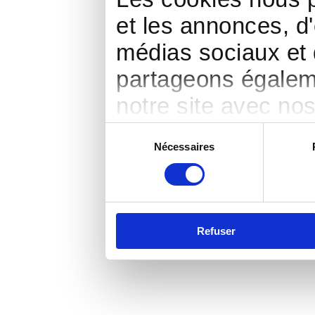
et les annonces, d'
médias sociaux et 
partageons égalemen
notre site avec no
publicité et d'anal
Sélection
Nécessaires
du
d'autres informatio
consentement
ont collectées lors 
Refuser