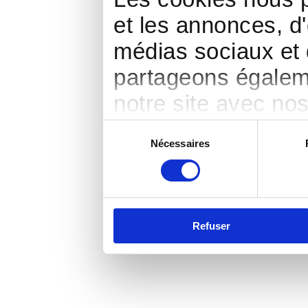
et les annonces, d'
médias sociaux et 
partageons égalemen
notre site avec no
publicité et d'anal
Sélection
Nécessaires
du
d'autres informatio
consentement
ont collectées lors 
Refuser