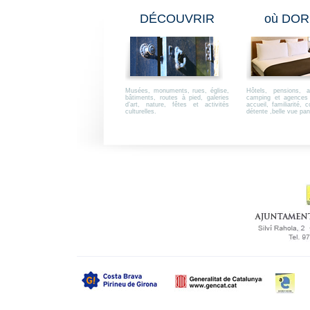
DÉCOUVRIR
où DOR
Musées, monuments, rues, église,
Hôtels, pensions, a
bâtiments, routes à pied, galeries
camping et agences 
d’art, nature, fêtes et activités
accueil, familiarité, 
culturelles.
détente ,belle vue pa