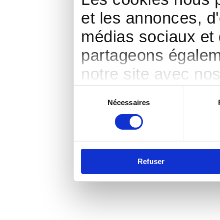
et les annonces, d'
médias sociaux et 
partageons égalemen
notre site avec no
publicité et d'anal
Sélection
Nécessaires
du
d'autres informatio
consentement
ont collectées lors 
Refuser