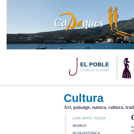
EL POBLE
Conèixer el poble
Cultura
Art, paisatge, natura, cultura, trad
CASC ANTIC I IGLESI
MUSEUS
Pe
d
RUTA HISTÒRICA