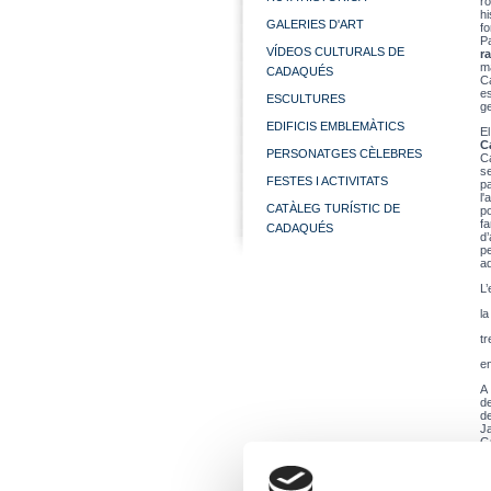
ro
hi
GALERIES D'ART
f
Pa
VÍDEOS CULTURALS DE
ra
m
CADAQUÉS
C
es
ESCULTURES
ge
EDIFICIS EMBLEMÀTICS
El
C
PERSONATGES CÈLEBRES
Ca
se
FESTES I ACTIVITATS
p
l
CATÀLEG TURÍSTIC DE
po
f
CADAQUÉS
d’
p
a
t
e
A 
de
d
Ja
G
pr
g
m