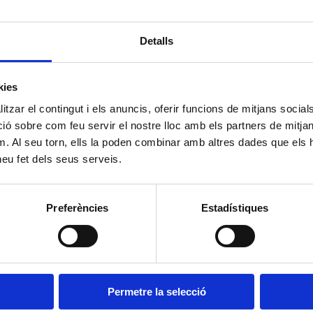
atrimonial és l’orgue de Cadaqués que va ser realitzat per Josep Boscà
tre el 1689 i l’any 1691 i està considerat com un dels orgues més antics de
atalunya.
Detalls
kies
tzar el contingut i els anuncis, oferir funcions de mitjans socials i
 sobre com feu servir el nostre lloc amb els partners de mitjans 
m. Al seu torn, ells la poden combinar amb altres dades que els 
 heu fet dels seus serveis.
Preferències
Estadístiques
Permetre la selecció