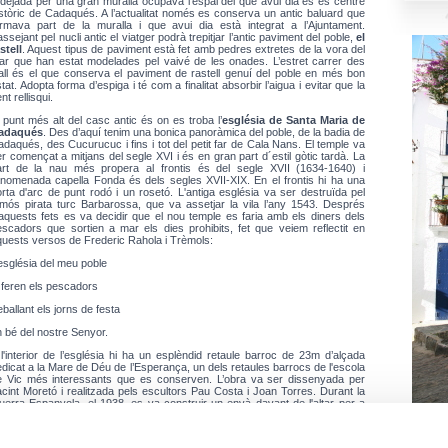
dejada per una gran muralla ocupava l’espai del que avui dia és es centre
stòric de Cadaqués. A l’actualitat només es conserva un antic baluard que
ormava part de la muralla i que avui dia està integrat a l’Ajuntament.
ssejant pel nucli antic el viatger podrà trepitjar l’antic paviment del poble,
el
stell
. Aquest tipus de paviment està fet amb pedres extretes de la vora del
ar que han estat modelades pel vaivé de les onades. L’estret carrer des
all és el que conserva el paviment de rastell genuí del poble en més bon
tat. Adopta forma d’espiga i té com a finalitat absorbir l’aigua i evitar que la
nt rellisqui.
 punt més alt del casc antic és on es troba l’
església de Santa Maria de
adaqués
. Des d’aquí tenim una bonica panoràmica del poble, de la badia de
daqués, des Cucurucuc i fins i tot del petit far de Cala Nans. El temple va
r començat a mitjans del segle XVI i és en gran part d´estil gòtic tardà. La
art de la nau més propera al frontis és del segle XVII (1634-1640) i
'anomenada capella Fonda és dels segles XVII-XIX. En el frontis hi ha una
rta d'arc de punt rodó i un rosetó. L'antiga església va ser destruïda pel
amós pirata turc Barbarossa, que va assetjar la vila l’any 1543. Després
aquests fets es va decidir que el nou temple es faria amb els diners dels
escadors que sortien a mar els dies prohibits, fet que veiem reflectit en
quests versos de Frederic Rahola i Trèmols:
L’església del meu poble
la feren els pescadors
reballant els jorns de festa
n bé del nostre Senyor.
l'interior de l’església hi ha un esplèndid retaule barroc de 23m d’alçada
dicat a la Mare de Déu de l’Esperança, un dels retaules barrocs de l'escola
e Vic més interessants que es conserven. L’obra va ser dissenyada per
cint Moretó i realitzada pels escultors Pau Costa i Joan Torres. Durant la
uerra Espanyola, el 1938, es va construir un envà davant de l'altar per a
otegir-lo i la resta de l'ésglesia va servir per albergar-hi presoners de
uerra. La decoració interior de l'església es completa amb 9 retaules
és de fusta daurada i de mides inferiors. Una altre obra de gran valor