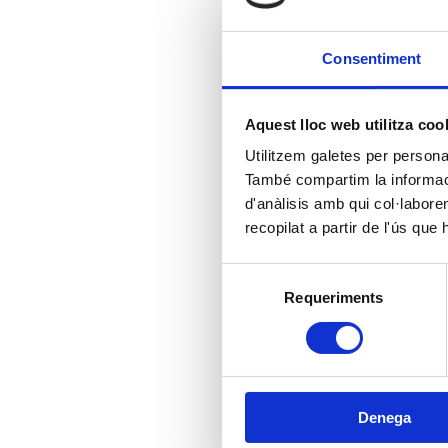
p
en
C
Consentiment
Aquest lloc web utilitza coo
Utilitzem galetes per personali
També compartim la informació
d'anàlisis amb qui col·labore
recopilat a partir de l'ús que
Selecció
Requeriments
de
consentiment
Denega