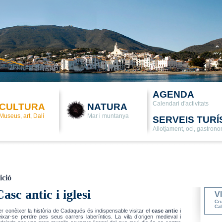
AGENDA
Calendari d'activitats
CULTURA
NATURA
Museus, art, Dalí
Mar i muntanya
SERVEIS TURÍ
Allotjament, oci, gastron
ició
Casc antic i iglesi
V
Cru
Cal
r conèixer la història de Cadaqués és indispensable visitar el
casc antic
i
eixar-se perdre pes seus carrers laberíntics. La vila d’origen medieval i