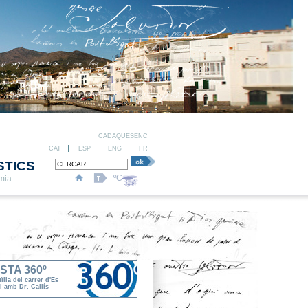
CADAQUESENC
CAT
ESP
ENG
FR
STICS
ºC
omia
ISTA 360º
ïlla del carrer d'Es
l amb Dr. Callís