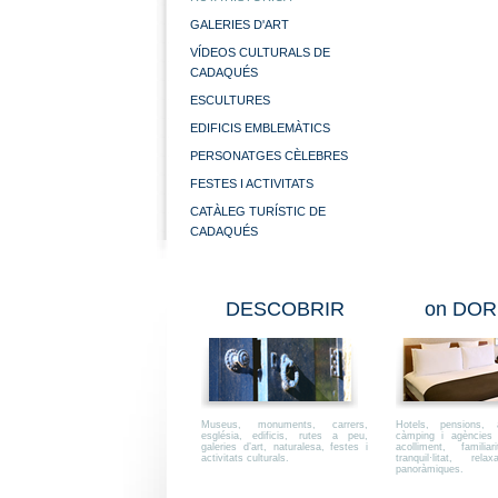
GALERIES D'ART
VÍDEOS CULTURALS DE
CADAQUÉS
ESCULTURES
EDIFICIS EMBLEMÀTICS
PERSONATGES CÈLEBRES
FESTES I ACTIVITATS
CATÀLEG TURÍSTIC DE
CADAQUÉS
DESCOBRIR
on DOR
Museus, monuments, carrers,
Hotels, pensions, a
església, edificis, rutes a peu,
càmping i agències i
galeries d’art, naturalesa, festes i
acolliment, familiar
activitats culturals.
tranquil·litat, rel
panoràmiques.