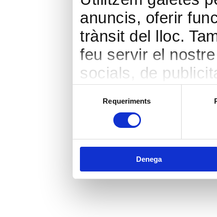
anuncis, oferir func
trànsit del lloc. 
feu servir el nostr
socials, de publicit
seu torn, ells la 
Selecció
Requeriments
de
hàgiu proporcionat 
consentiment
heu fet dels seus s
Denega