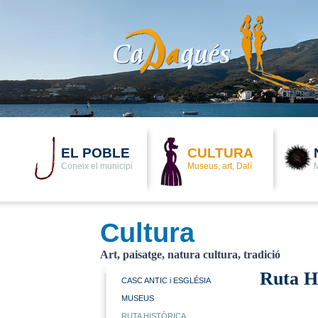
EL POBLE
CULTURA
Coneix el municipi
Museus, art, Dalí
M
Cultura
Art, paisatge, natura cultura, tradició
Ruta H
CASC ANTIC i ESGLÉSIA
MUSEUS
RUTA HISTÒRICA