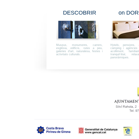
DESCOBRIR
on DOR
Museus, monuments, carrers,
Hotels, pensions, a
església, edificis, rutes a peu,
càmping i agències i
galeries d’art, naturalesa, festes i
acolliment, familiar
activitats culturals.
tranquil·litat, rel
panoràmiques.