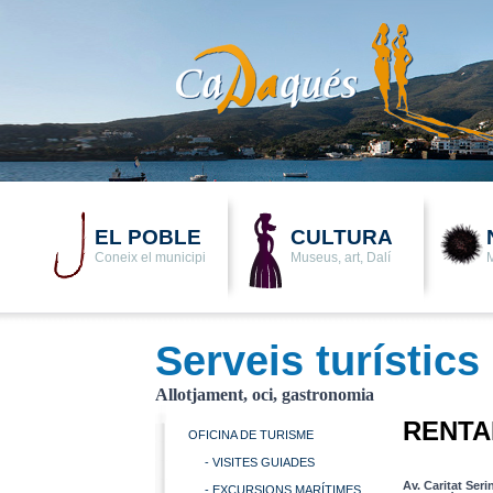
EL POBLE
CULTURA
Coneix el municipi
Museus, art, Dalí
M
Serveis turístics
Allotjament, oci, gastronomia
RENTA
OFICINA DE TURISME
- VISITES GUIADES
Av. Caritat Seri
- EXCURSIONS MARÍTIMES