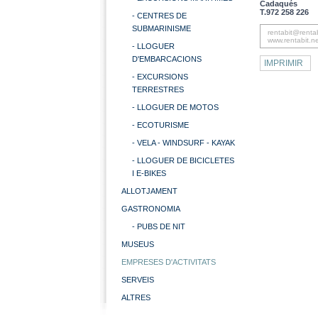
Cadaqués
T.972 258 226
- CENTRES DE
SUBMARINISME
rentabit@rentab
www.rentabit.n
- LLOGUER
D'EMBARCACIONS
IMPRIMIR
- EXCURSIONS
TERRESTRES
- LLOGUER DE MOTOS
- ECOTURISME
- VELA - WINDSURF - KAYAK
- LLOGUER DE BICICLETES
I E-BIKES
ALLOTJAMENT
GASTRONOMIA
- PUBS DE NIT
MUSEUS
EMPRESES D'ACTIVITATS
SERVEIS
ALTRES