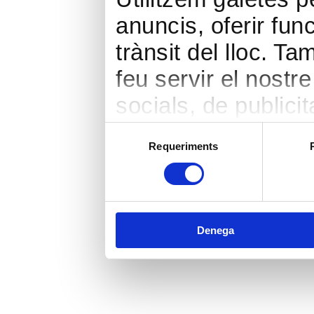
anuncis, oferir func
trànsit del lloc. 
feu servir el nostr
socials, de publicit
seu torn, ells la 
Selecció
Requeriments
de
hàgiu proporcionat 
consentiment
heu fet dels seus s
Denega