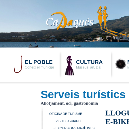
EL POBLE
CULTURA
Coneix el municipi
Museus, art, Dalí
M
Serveis turístics
Allotjament, oci, gastronomia
LLOGU
OFICINA DE TURISME
E-BIK
- VISITES GUIADES
- EXCURSIONS MARÍTIMES