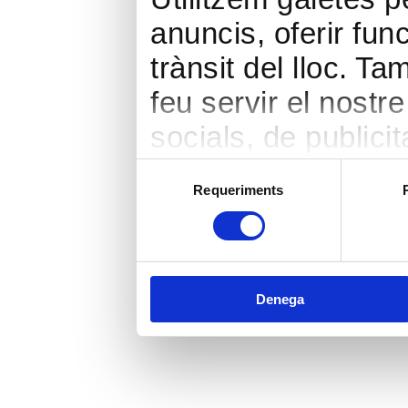
anuncis, oferir func
trànsit del lloc. 
feu servir el nostr
socials, de publicit
seu torn, ells la 
Selecció
Requeriments
de
hàgiu proporcionat 
consentiment
heu fet dels seus s
Denega