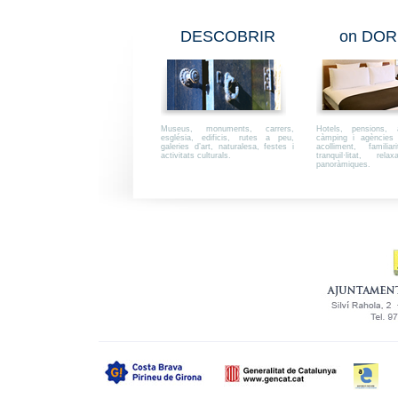
DESCOBRIR
on DOR
Museus, monuments, carrers,
Hotels, pensions, a
església, edificis, rutes a peu,
càmping i agències i
galeries d’art, naturalesa, festes i
acolliment, familiar
activitats culturals.
tranquil·litat, rel
panoràmiques.