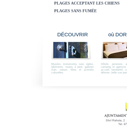
PLAGES ACCEPTANT LES CHIENS
PLAGES SANS FUMÉE
DÉCOUVRIR
où DOR
Musées, monuments, rues, église,
Hôtels, pensions, a
bâtiments, routes à pied, galeries
camping et agences 
d’art, nature, fêtes et activités
accueil, familiarité, 
culturelles.
détente ,belle vue pa