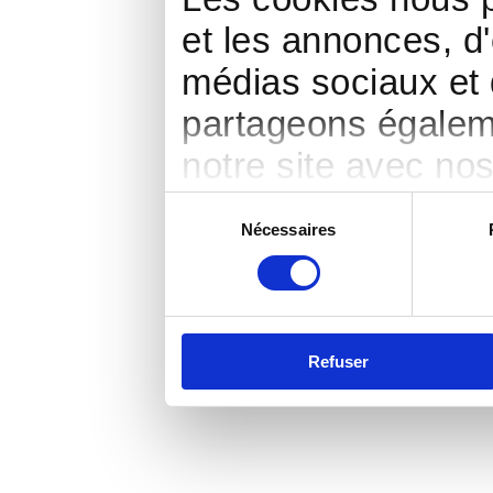
et les annonces, d'
médias sociaux et 
partageons égalemen
notre site avec no
publicité et d'anal
Sélection
Nécessaires
du
d'autres informatio
consentement
ont collectées lors 
Refuser