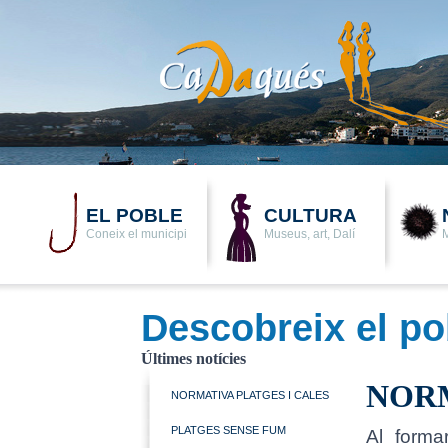
EL POBLE
CULTURA
Coneix el municipi
Museus, art, Dalí
M
Descobreix el po
Últimes notícies
NORM
NORMATIVA PLATGES I CALES
PLATGES SENSE FUM
Al forma