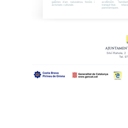
galeries d’art, naturalesa, festes i
acolliment, familiar
activitats culturals.
tranquil·litat, rel
panoràmiques.