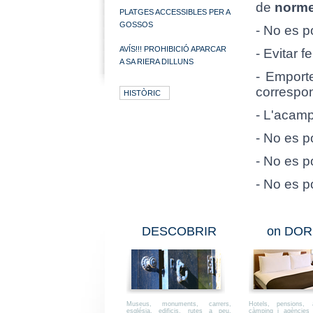
de
norm
PLATGES ACCESSIBLES PER A
GOSSOS
- No es p
AVÍS!!! PROHIBICIÓ APARCAR
- Evitar 
A SA RIERA DILLUNS
- Emporte
correspo
HISTÒRIC
- L'acam
- No es p
- No es p
- No es p
DESCOBRIR
on DOR
Museus, monuments, carrers,
Hotels, pensions, a
església, edificis, rutes a peu,
càmping i agències i