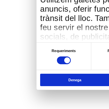
anuncis, oferir func
trànsit del lloc. 
feu servir el nostr
socials, de publicit
seu torn, ells la 
Selecció
Requeriments
de
hàgiu proporcionat 
consentiment
heu fet dels seus s
Denega