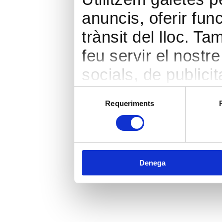
anuncis, oferir func
trànsit del lloc. 
feu servir el nostr
socials, de publicit
seu torn, ells la 
Selecció
Requeriments
de
hàgiu proporcionat 
consentiment
heu fet dels seus s
Denega