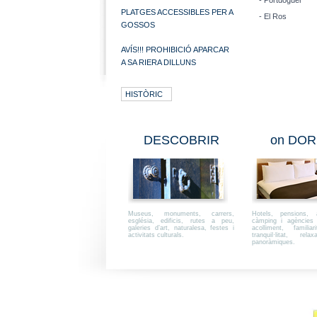
- Portdoguer
PLATGES ACCESSIBLES PER A
- El Ros
GOSSOS
AVÍS!!! PROHIBICIÓ APARCAR
A SA RIERA DILLUNS
HISTÒRIC
DESCOBRIR
on DOR
Museus, monuments, carrers,
Hotels, pensions, a
església, edificis, rutes a peu,
càmping i agències i
galeries d’art, naturalesa, festes i
acolliment, familiar
activitats culturals.
tranquil·litat, rel
panoràmiques.