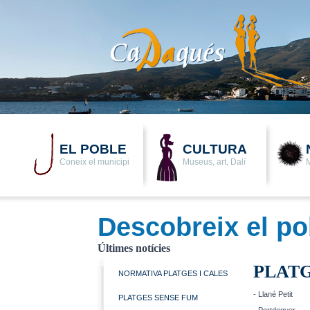
EL POBLE
CULTURA
Coneix el municipi
Museus, art, Dalí
M
Descobreix el po
Últimes notícies
PLATG
NORMATIVA PLATGES I CALES
- Llané Petit
PLATGES SENSE FUM